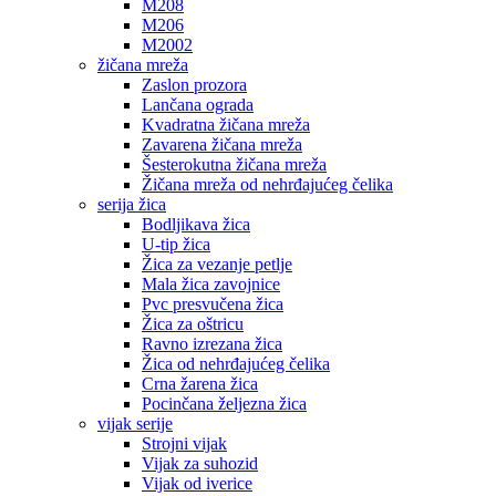
M208
M206
M2002
žičana mreža
Zaslon prozora
Lančana ograda
Kvadratna žičana mreža
Zavarena žičana mreža
Šesterokutna žičana mreža
Žičana mreža od nehrđajućeg čelika
serija žica
Bodljikava žica
U-tip žica
Žica za vezanje petlje
Mala žica zavojnice
Pvc presvučena žica
Žica za oštricu
Ravno izrezana žica
Žica od nehrđajućeg čelika
Crna žarena žica
Pocinčana željezna žica
vijak serije
Strojni vijak
Vijak za suhozid
Vijak od iverice