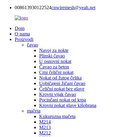
008613930122524
cnwiremesh@yeah.net
Dom
O nama
Proizvodi
čavao
Navoj za nokte
Plinski čavao
U osnovni nokat
Čavao za beton
Crni čelični nokat
Nokat od žutog čelika
Uobičajeni žičani čavao
Čelični nokat bez glave
Krovni vijak čavao
Pocinčani nokat od krpa
Krovni nokat glave kišobrana
mačeta
Kukuruzna mačeta
M214
M213
M212