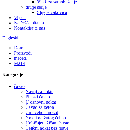
Vijak za samobušenje
druge serije
Slijepa zakovica
Vijesti
Najčešća pitanja
Kontaktirajte nas
Engleski
Dom
Proizvodi
mačeta
M214
Kategorije
čavao
Navoj za nokte
Plinski čavao
U osnovni nokat
Čavao za beton
Crni čelični nokat
Nokat od žutog čelika
Uobičajeni žičani čavao
Čelični nokat bez glave