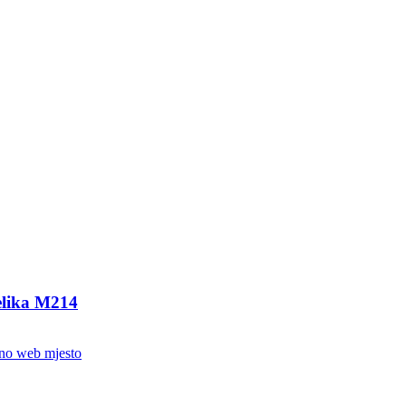
čelika M214
no web mjesto