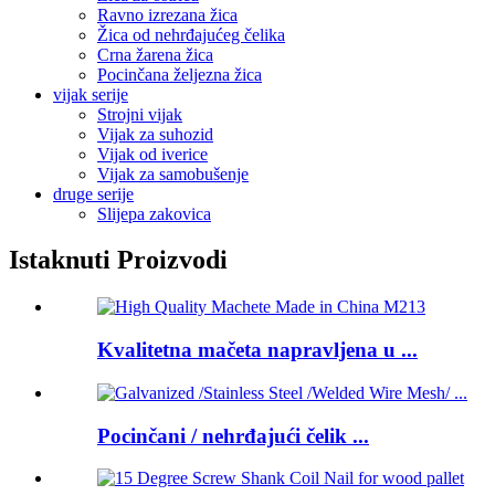
Ravno izrezana žica
Žica od nehrđajućeg čelika
Crna žarena žica
Pocinčana željezna žica
vijak serije
Strojni vijak
Vijak za suhozid
Vijak od iverice
Vijak za samobušenje
druge serije
Slijepa zakovica
Istaknuti Proizvodi
Kvalitetna mačeta napravljena u ...
Pocinčani / nehrđajući čelik ...