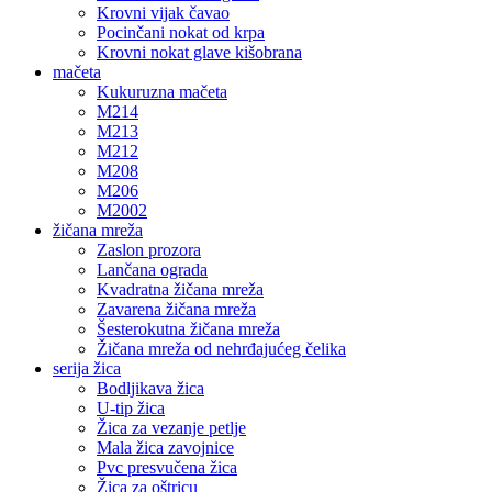
Krovni vijak čavao
Pocinčani nokat od krpa
Krovni nokat glave kišobrana
mačeta
Kukuruzna mačeta
M214
M213
M212
M208
M206
M2002
žičana mreža
Zaslon prozora
Lančana ograda
Kvadratna žičana mreža
Zavarena žičana mreža
Šesterokutna žičana mreža
Žičana mreža od nehrđajućeg čelika
serija žica
Bodljikava žica
U-tip žica
Žica za vezanje petlje
Mala žica zavojnice
Pvc presvučena žica
Žica za oštricu