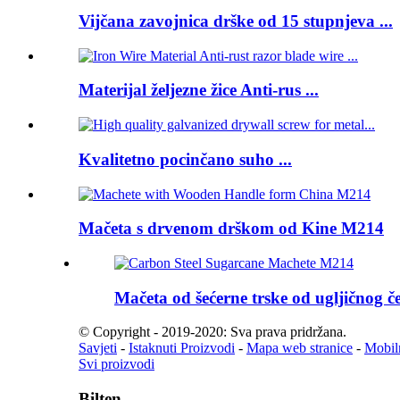
Vijčana zavojnica drške od 15 stupnjeva ...
Materijal željezne žice Anti-rus ...
Kvalitetno pocinčano suho ...
Mačeta s drvenom drškom od Kine M214
Mačeta od šećerne trske od ugljičnog 
© Copyright - 2019-2020: Sva prava pridržana.
Savjeti
-
Istaknuti Proizvodi
-
Mapa web stranice
-
Mobil
Svi proizvodi
Bilten