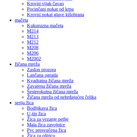
Krovni vijak čavao
Pocinčani nokat od krpa
Krovni nokat glave kišobrana
mačeta
Kukuruzna mačeta
M214
M213
M212
M208
M206
M2002
žičana mreža
Zaslon prozora
Lančana ograda
Kvadratna žičana mreža
Zavarena žičana mreža
Šesterokutna žičana mreža
Žičana mreža od nehrđajućeg čelika
serija žica
Bodljikava žica
U-tip žica
Žica za vezanje petlje
Mala žica zavojnice
Pvc presvučena žica
Žica za oštricu