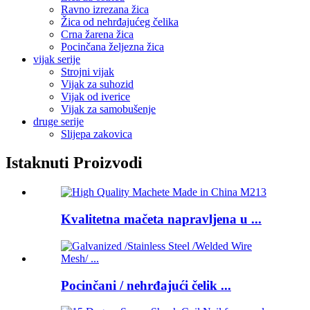
Ravno izrezana žica
Žica od nehrđajućeg čelika
Crna žarena žica
Pocinčana željezna žica
vijak serije
Strojni vijak
Vijak za suhozid
Vijak od iverice
Vijak za samobušenje
druge serije
Slijepa zakovica
Istaknuti Proizvodi
Kvalitetna mačeta napravljena u ...
Pocinčani / nehrđajući čelik ...