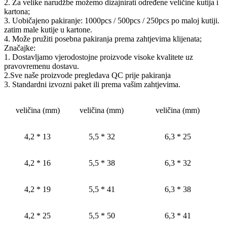
2. Za velike narudžbe možemo dizajnirati određene veličine kutija i
kartona;
3. Uobičajeno pakiranje: 1000pcs / 500pcs / 250pcs po maloj kutiji.
zatim male kutije u kartone.
4. Može pružiti posebna pakiranja prema zahtjevima klijenata;
Značajke:
1. Dostavljamo vjerodostojne proizvode visoke kvalitete uz
pravovremenu dostavu.
2.Sve naše proizvode pregledava QC prije pakiranja
3. Standardni izvozni paket ili prema vašim zahtjevima.
veličina (mm)
veličina (mm)
veličina (mm)
4,2 * 13
5,5 * 32
6,3 * 25
4,2 * 16
5,5 * 38
6,3 * 32
4,2 * 19
5,5 * 41
6,3 * 38
4,2 * 25
5,5 * 50
6,3 * 41