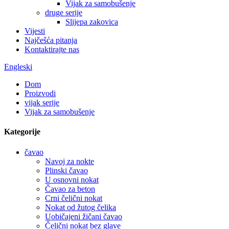
Vijak za samobušenje
druge serije
Slijepa zakovica
Vijesti
Najčešća pitanja
Kontaktirajte nas
Engleski
Dom
Proizvodi
vijak serije
Vijak za samobušenje
Kategorije
čavao
Navoj za nokte
Plinski čavao
U osnovni nokat
Čavao za beton
Crni čelični nokat
Nokat od žutog čelika
Uobičajeni žičani čavao
Čelični nokat bez glave