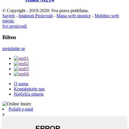
© Copyright - 2019-2020: Sva prava pridržana.
Savjeti
-
Istaknuti Proizvodi
-
Mapa web stranice
-
Mobilno web
mjesto
Svi proizvodi
Bilten
pretplatite se
O nama
Kontaktirajte nas
Najčešća pitanja
Pošalji e-mail
x