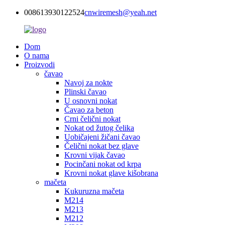
008613930122524
cnwiremesh@yeah.net
Dom
O nama
Proizvodi
čavao
Navoj za nokte
Plinski čavao
U osnovni nokat
Čavao za beton
Crni čelični nokat
Nokat od žutog čelika
Uobičajeni žičani čavao
Čelični nokat bez glave
Krovni vijak čavao
Pocinčani nokat od krpa
Krovni nokat glave kišobrana
mačeta
Kukuruzna mačeta
M214
M213
M212