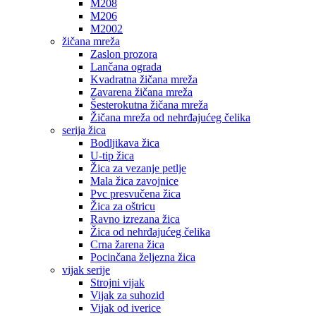
M208
M206
M2002
žičana mreža
Zaslon prozora
Lančana ograda
Kvadratna žičana mreža
Zavarena žičana mreža
Šesterokutna žičana mreža
Žičana mreža od nehrđajućeg čelika
serija žica
Bodljikava žica
U-tip žica
Žica za vezanje petlje
Mala žica zavojnice
Pvc presvučena žica
Žica za oštricu
Ravno izrezana žica
Žica od nehrđajućeg čelika
Crna žarena žica
Pocinčana željezna žica
vijak serije
Strojni vijak
Vijak za suhozid
Vijak od iverice