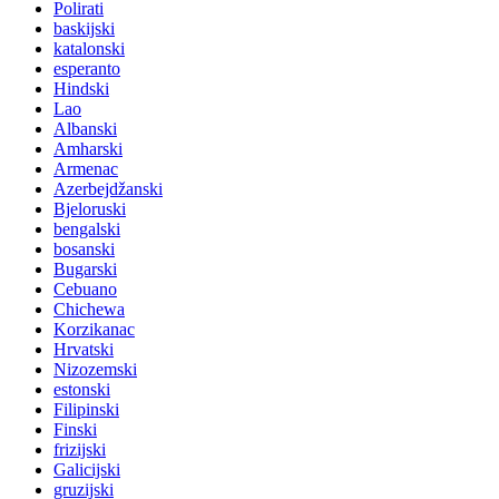
Polirati
baskijski
katalonski
esperanto
Hindski
Lao
Albanski
Amharski
Armenac
Azerbejdžanski
Bjeloruski
bengalski
bosanski
Bugarski
Cebuano
Chichewa
Korzikanac
Hrvatski
Nizozemski
estonski
Filipinski
Finski
frizijski
Galicijski
gruzijski