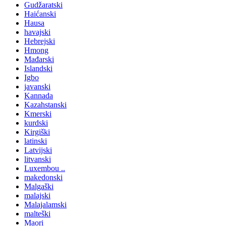
Gudžaratski
Haićanski
Hausa
havajski
Hebrejski
Hmong
Mađarski
Islandski
Igbo
javanski
Kannada
Kazahstanski
Kmerski
kurdski
Kirgiški
latinski
Latvijski
litvanski
Luxembou ..
makedonski
Malgaški
malajski
Malajalamski
malteški
Maori