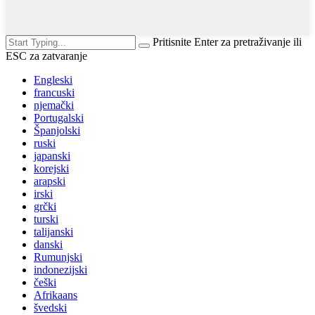
Pritisnite Enter za pretraživanje ili
ESC za zatvaranje
Engleski
francuski
njemački
Portugalski
Španjolski
ruski
japanski
korejski
arapski
irski
grčki
turski
talijanski
danski
Rumunjski
indonezijski
češki
Afrikaans
švedski