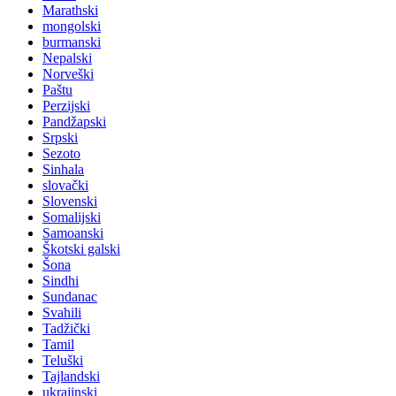
Marathski
mongolski
burmanski
Nepalski
Norveški
Paštu
Perzijski
Pandžapski
Srpski
Sezoto
Sinhala
slovački
Slovenski
Somalijski
Samoanski
Škotski galski
Šona
Sindhi
Sundanac
Svahili
Tadžički
Tamil
Teluški
Tajlandski
ukrajinski