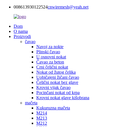
008613930122524
cnwiremesh@yeah.net
Dom
O nama
Proizvodi
čavao
Navoj za nokte
Plinski čavao
U osnovni nokat
Čavao za beton
Crni čelični nokat
Nokat od žutog čelika
Uobičajeni žičani čavao
Čelični nokat bez glave
Krovni vijak čavao
Pocinčani nokat od krpa
Krovni nokat glave kišobrana
mačeta
Kukuruzna mačeta
M214
M213
M212