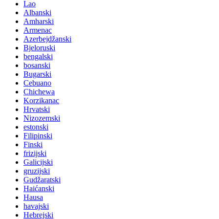
Lao
Albanski
Amharski
Armenac
Azerbejdžanski
Bjeloruski
bengalski
bosanski
Bugarski
Cebuano
Chichewa
Korzikanac
Hrvatski
Nizozemski
estonski
Filipinski
Finski
frizijski
Galicijski
gruzijski
Gudžaratski
Haićanski
Hausa
havajski
Hebrejski