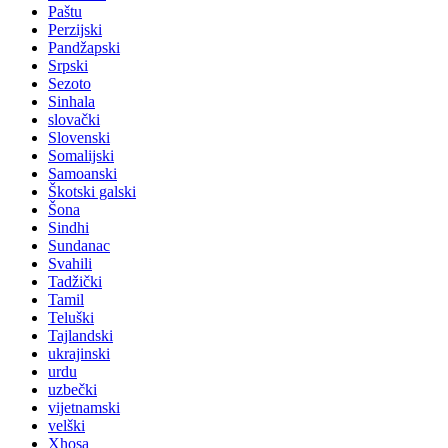
Paštu
Perzijski
Pandžapski
Srpski
Sezoto
Sinhala
slovački
Slovenski
Somalijski
Samoanski
Škotski galski
Šona
Sindhi
Sundanac
Svahili
Tadžički
Tamil
Teluški
Tajlandski
ukrajinski
urdu
uzbečki
vijetnamski
velški
Xhosa