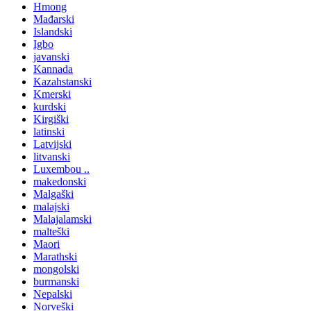
Hmong
Mađarski
Islandski
Igbo
javanski
Kannada
Kazahstanski
Kmerski
kurdski
Kirgiški
latinski
Latvijski
litvanski
Luxembou ..
makedonski
Malgaški
malajski
Malajalamski
malteški
Maori
Marathski
mongolski
burmanski
Nepalski
Norveški