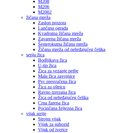
M208
M206
M2002
žičana mreža
Zaslon prozora
Lančana ograda
Kvadratna žičana mreža
Zavarena žičana mreža
Šesterokutna žičana mreža
Žičana mreža od nehrđajućeg čelika
serija žica
Bodljikava žica
U-tip žica
Žica za vezanje petlje
Mala žica zavojnice
Pvc presvučena žica
Žica za oštricu
Ravno izrezana žica
Žica od nehrđajućeg čelika
Crna žarena žica
Pocinčana željezna žica
vijak serije
Strojni vijak
Vijak za suhozid
Vijak od iverice