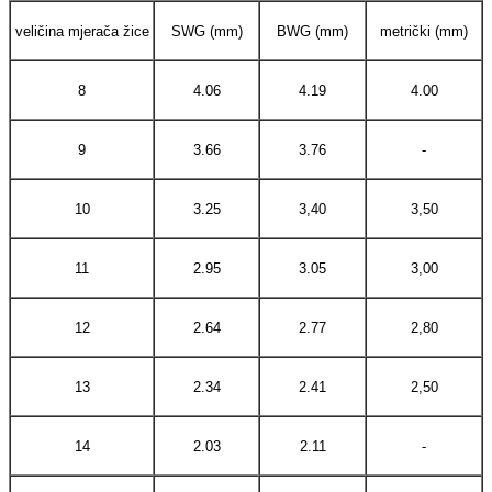
veličina mjerača žice
SWG (mm)
BWG (mm)
metrički (mm)
8
4.06
4.19
4.00
9
3.66
3.76
-
10
3.25
3,40
3,50
11
2.95
3.05
3,00
12
2.64
2.77
2,80
13
2.34
2.41
2,50
14
2.03
2.11
-