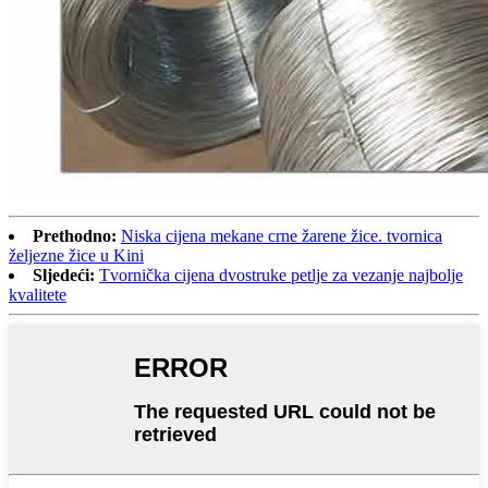
Prethodno:
Niska cijena mekane crne žarene žice. tvornica
željezne žice u Kini
Sljedeći:
Tvornička cijena dvostruke petlje za vezanje najbolje
kvalitete