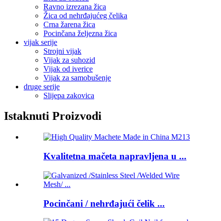
Ravno izrezana žica
Žica od nehrđajućeg čelika
Crna žarena žica
Pocinčana željezna žica
vijak serije
Strojni vijak
Vijak za suhozid
Vijak od iverice
Vijak za samobušenje
druge serije
Slijepa zakovica
Istaknuti Proizvodi
Kvalitetna mačeta napravljena u ...
Pocinčani / nehrđajući čelik ...