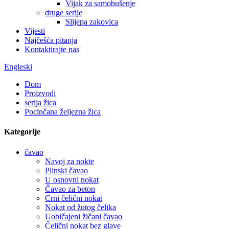
Vijak za samobušenje
druge serije
Slijepa zakovica
Vijesti
Najčešća pitanja
Kontaktirajte nas
Engleski
Dom
Proizvodi
serija žica
Pocinčana željezna žica
Kategorije
čavao
Navoj za nokte
Plinski čavao
U osnovni nokat
Čavao za beton
Crni čelični nokat
Nokat od žutog čelika
Uobičajeni žičani čavao
Čelični nokat bez glave