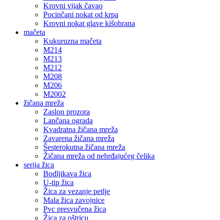
Krovni vijak čavao
Pocinčani nokat od krpa
Krovni nokat glave kišobrana
mačeta
Kukuruzna mačeta
M214
M213
M212
M208
M206
M2002
žičana mreža
Zaslon prozora
Lančana ograda
Kvadratna žičana mreža
Zavarena žičana mreža
Šesterokutna žičana mreža
Žičana mreža od nehrđajućeg čelika
serija žica
Bodljikava žica
U-tip žica
Žica za vezanje petlje
Mala žica zavojnice
Pvc presvučena žica
Žica za oštricu