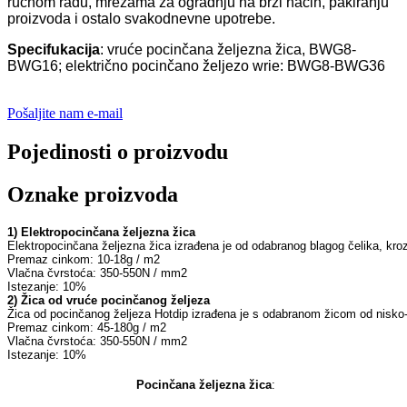
ručnom radu, mrežama za ogradnju na brzi način, pakiranju
proizvoda i ostalo
svakodnevne upotrebe.
Specifukacija
: vruće pocinčana željezna žica, BWG8-
BWG16; električno pocinčano željezo wrie: BWG8-BWG36
Pošaljite nam e-mail
Pojedinosti o proizvodu
Oznake proizvoda
1
2
Istezanje: 10%
Pocinčana željezna žica
: