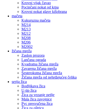
Krovni vijak čavao
Pocinčani nokat od krpa
Krovni nokat glave kišobrana
mačeta
Kukuruzna mačeta
M214
M213
M212
M208
M206
M2002
žičana mreža
Zaslon prozora
Lančana ograda
Kvadratna žičana mreža
Zavarena žičana mreža
Šesterokutna žičana mreža
Žičana mreža od nehrđajućeg čelika
serija žica
Bodljikava žica
U-tip žica
Žica za vezanje petlje
Mala žica zavojnice
Pvc presvučena žica
Žica za oštricu