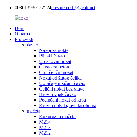
008613930122524
cnwiremesh@yeah.net
Dom
O nama
Proizvodi
čavao
Navoj za nokte
Plinski čavao
U osnovni nokat
Čavao za beton
Crni čelični nokat
Nokat od žutog čelika
Uobičajeni žičani čavao
Čelični nokat bez glave
Krovni vijak čavao
Pocinčani nokat od krpa
Krovni nokat glave kišobrana
mačeta
Kukuruzna mačeta
M214
M213
M212