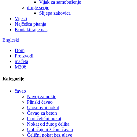
Vijak za samobušenje
druge serije
Slijepa zakovica
Vijesti
Najčešća pitanja
Kontaktirajte nas
Engleski
Dom
Proizvodi
mačeta
M206
Kategorije
čavao
Navoj za nokte
Plinski čavao
U osnovni nokat
Čavao za beton
Crni čelični nokat
Nokat od žutog čelika
Uobičajeni žičani čavao
Čelični nokat bez glave