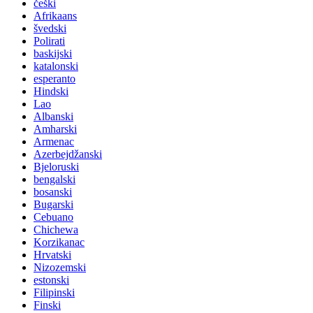
češki
Afrikaans
švedski
Polirati
baskijski
katalonski
esperanto
Hindski
Lao
Albanski
Amharski
Armenac
Azerbejdžanski
Bjeloruski
bengalski
bosanski
Bugarski
Cebuano
Chichewa
Korzikanac
Hrvatski
Nizozemski
estonski
Filipinski
Finski