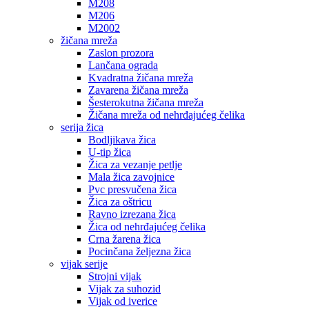
M208
M206
M2002
žičana mreža
Zaslon prozora
Lančana ograda
Kvadratna žičana mreža
Zavarena žičana mreža
Šesterokutna žičana mreža
Žičana mreža od nehrđajućeg čelika
serija žica
Bodljikava žica
U-tip žica
Žica za vezanje petlje
Mala žica zavojnice
Pvc presvučena žica
Žica za oštricu
Ravno izrezana žica
Žica od nehrđajućeg čelika
Crna žarena žica
Pocinčana željezna žica
vijak serije
Strojni vijak
Vijak za suhozid
Vijak od iverice