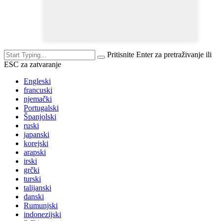
Pritisnite Enter za pretraživanje ili
ESC za zatvaranje
Engleski
francuski
njemački
Portugalski
Španjolski
ruski
japanski
korejski
arapski
irski
grčki
turski
talijanski
danski
Rumunjski
indonezijski