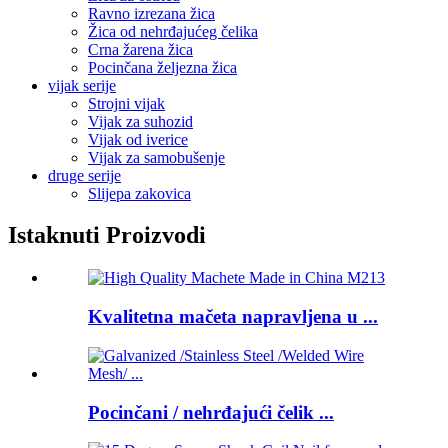
Ravno izrezana žica
Žica od nehrđajućeg čelika
Crna žarena žica
Pocinčana željezna žica
vijak serije
Strojni vijak
Vijak za suhozid
Vijak od iverice
Vijak za samobušenje
druge serije
Slijepa zakovica
Istaknuti Proizvodi
Kvalitetna mačeta napravljena u ...
Pocinčani / nehrđajući čelik ...