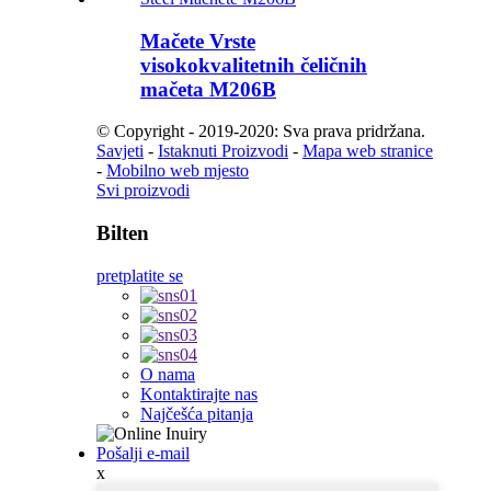
Mačete Vrste
visokokvalitetnih čeličnih
mačeta M206B
© Copyright - 2019-2020: Sva prava pridržana.
Savjeti
-
Istaknuti Proizvodi
-
Mapa web stranice
-
Mobilno web mjesto
Svi proizvodi
Bilten
pretplatite se
O nama
Kontaktirajte nas
Najčešća pitanja
Pošalji e-mail
x