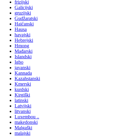
frizijski
Galicijski
gruzijski
Gudžaratski
Haićanski
Hausa
havajski
Hebrejski
Hmong
Mađarski
Islandski
Igbo
javanski
Kannada
Kazahstanski
Kmerski
kurdski
Kirgiški
latinski
Latvijski
litvanski
Luxembou ..
makedonski
Malgaški
malajski