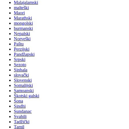
Malajalamski
malteški
Maori
Marathski
mongolski
burmanski
Nepalski
Norveški
Paštu
Perzijski
Pandžapski
Srpski
Sezoto
Sinhala
slovački
Slovenski
Somalijski
Samoanski
Škotski galski
Šona
Sindhi
Sundanac
Svahili
Tadžički
Tamil