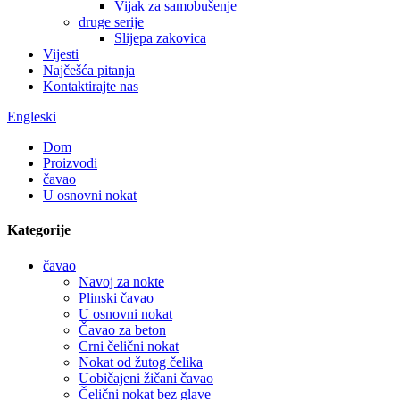
Vijak za samobušenje
druge serije
Slijepa zakovica
Vijesti
Najčešća pitanja
Kontaktirajte nas
Engleski
Dom
Proizvodi
čavao
U osnovni nokat
Kategorije
čavao
Navoj za nokte
Plinski čavao
U osnovni nokat
Čavao za beton
Crni čelični nokat
Nokat od žutog čelika
Uobičajeni žičani čavao
Čelični nokat bez glave