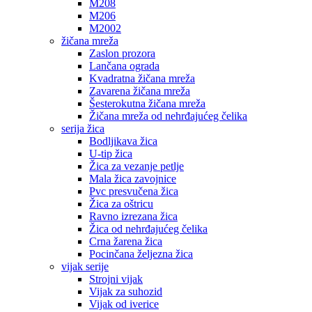
M208
M206
M2002
žičana mreža
Zaslon prozora
Lančana ograda
Kvadratna žičana mreža
Zavarena žičana mreža
Šesterokutna žičana mreža
Žičana mreža od nehrđajućeg čelika
serija žica
Bodljikava žica
U-tip žica
Žica za vezanje petlje
Mala žica zavojnice
Pvc presvučena žica
Žica za oštricu
Ravno izrezana žica
Žica od nehrđajućeg čelika
Crna žarena žica
Pocinčana željezna žica
vijak serije
Strojni vijak
Vijak za suhozid
Vijak od iverice