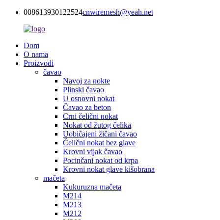
008613930122524
cnwiremesh@yeah.net
Dom
O nama
Proizvodi
čavao
Navoj za nokte
Plinski čavao
U osnovni nokat
Čavao za beton
Crni čelični nokat
Nokat od žutog čelika
Uobičajeni žičani čavao
Čelični nokat bez glave
Krovni vijak čavao
Pocinčani nokat od krpa
Krovni nokat glave kišobrana
mačeta
Kukuruzna mačeta
M214
M213
M212