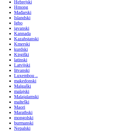
Hebrejski
Hmong
Mađarski
Islandski
Igbo
javanski
Kannada
Kazahstanski
Kmerski
kurdski
Kirgiški
latinski
Latvijski
litvanski
Luxembou ..
makedonski
Malgaški
malajski
Malajalamski
malteški
Maori
Marathski
mongolski
burmanski
Nepalski