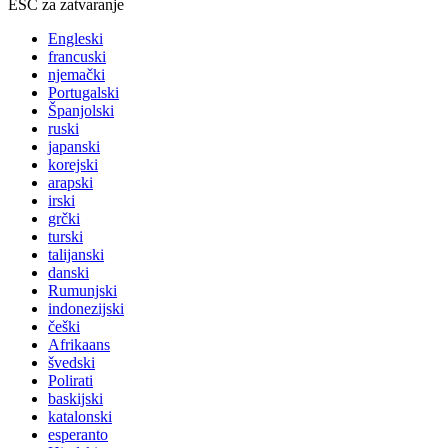
ESC za zatvaranje
Engleski
francuski
njemački
Portugalski
Španjolski
ruski
japanski
korejski
arapski
irski
grčki
turski
talijanski
danski
Rumunjski
indonezijski
češki
Afrikaans
švedski
Polirati
baskijski
katalonski
esperanto