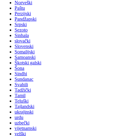
Norveški
Paštu
Perzijski
Pandžapski
Srpski
Sezoto
Sinhala
slovački
Slovenski
Somalijski
Samoanski
Škotski galski
Šona
Sindhi
Sundanac
Svahili
Tadžički
Tamil
Teluški
Tajlandski
ukrajinski
urdu
uzbečki
vijetnamski
velški