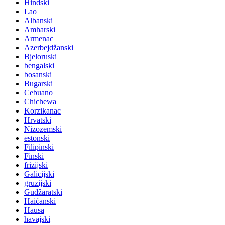
Hindski
Lao
Albanski
Amharski
Armenac
Azerbejdžanski
Bjeloruski
bengalski
bosanski
Bugarski
Cebuano
Chichewa
Korzikanac
Hrvatski
Nizozemski
estonski
Filipinski
Finski
frizijski
Galicijski
gruzijski
Gudžaratski
Haićanski
Hausa
havajski