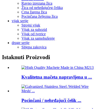
Ravno izrezana žica
Žica od nehrđajućeg čelika
Crna žarena žica
Pocinčana željezna žica
vijak serije
Strojni vijak
Vijak za suhozid
Vijak od iverice
Vijak za samobušenje
druge serije
Slijepa zakovica
Istaknuti Proizvodi
Kvalitetna mačeta napravljena u ...
Pocinčani / nehrđajući čelik ...