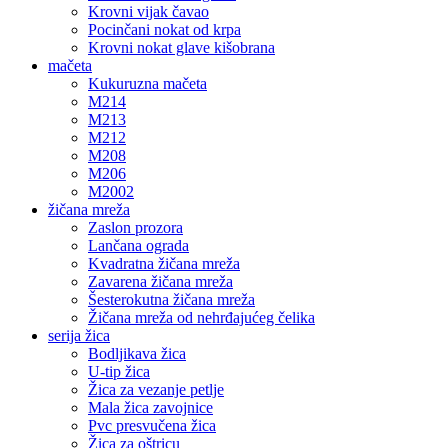
Krovni vijak čavao
Pocinčani nokat od krpa
Krovni nokat glave kišobrana
mačeta
Kukuruzna mačeta
M214
M213
M212
M208
M206
M2002
žičana mreža
Zaslon prozora
Lančana ograda
Kvadratna žičana mreža
Zavarena žičana mreža
Šesterokutna žičana mreža
Žičana mreža od nehrđajućeg čelika
serija žica
Bodljikava žica
U-tip žica
Žica za vezanje petlje
Mala žica zavojnice
Pvc presvučena žica
Žica za oštricu