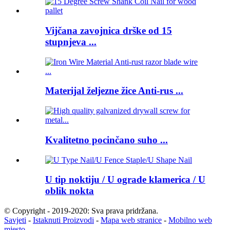
Vijčana zavojnica drške od 15
stupnjeva ...
Materijal željezne žice Anti-rus ...
Kvalitetno pocinčano suho ...
U tip noktiju / U ograde klamerica / U
oblik nokta
© Copyright - 2019-2020: Sva prava pridržana.
Savjeti
-
Istaknuti Proizvodi
-
Mapa web stranice
-
Mobilno web
mjesto