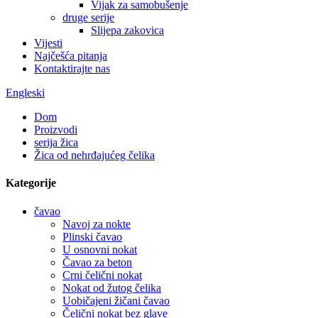
Vijak za samobušenje
druge serije
Slijepa zakovica
Vijesti
Najčešća pitanja
Kontaktirajte nas
Engleski
Dom
Proizvodi
serija žica
Žica od nehrđajućeg čelika
Kategorije
čavao
Navoj za nokte
Plinski čavao
U osnovni nokat
Čavao za beton
Crni čelični nokat
Nokat od žutog čelika
Uobičajeni žičani čavao
Čelični nokat bez glave