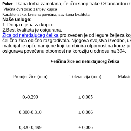
Tkana torba zamotana, čelični snop trake / Standardni iz
Paket
:
Vlačna čvrstoća: zahtjev kupca
Karakteristike: Izvrsna površina, savršena kvaliteta
Naše usluge
:
1. Donja cijena za kupce.
2.Best kvaliteta je osigurana.
Žica od nehrđajućeg čelika
proizveden je od legure željeza koj
čelična žica obično razgrađivala. Njegova svojstva izvedbe, ukl
materijal je opće namjene koji kombinira otpornost na koroziju
osigurava povećanu otpornost na koroziju u odnosu na 304.
Veličina žice od nehrđajućeg čelika
Promjer žice (mm)
Tolerancija (mm)
Maksim
0.-0.299
± 0,005
0,300-0,310
± 0,006
0,320-0,499
± 0,006