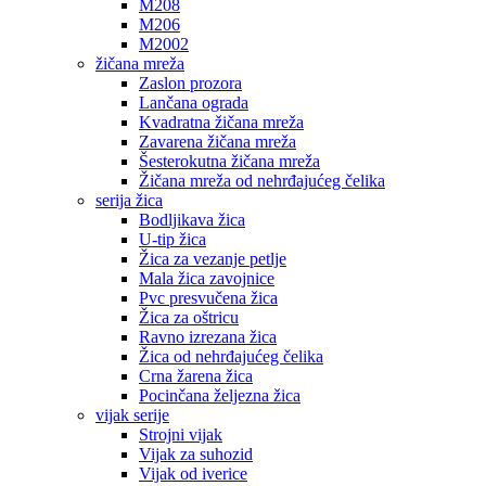
M208
M206
M2002
žičana mreža
Zaslon prozora
Lančana ograda
Kvadratna žičana mreža
Zavarena žičana mreža
Šesterokutna žičana mreža
Žičana mreža od nehrđajućeg čelika
serija žica
Bodljikava žica
U-tip žica
Žica za vezanje petlje
Mala žica zavojnice
Pvc presvučena žica
Žica za oštricu
Ravno izrezana žica
Žica od nehrđajućeg čelika
Crna žarena žica
Pocinčana željezna žica
vijak serije
Strojni vijak
Vijak za suhozid
Vijak od iverice