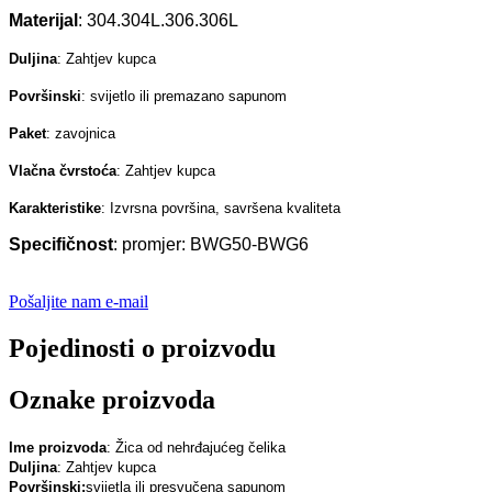
Materijal
: 304.304L.306.306L
Duljina
: Zahtjev kupca
Površinski
: svijetlo ili premazano sapunom
Paket
: zavojnica
Vlačna čvrstoća
: Zahtjev kupca
Karakteristike
: Izvrsna površina, savršena kvaliteta
Specifičnost
: promjer: BWG50-BWG6
Pošaljite nam e-mail
Pojedinosti o proizvodu
Oznake proizvoda
Ime proizvoda
: Žica od nehrđajućeg čelika
Duljina
: Zahtjev kupca
Površinski:
svijetla ili presvučena sapunom