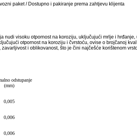
vozni paket / Dostupno i pakiranje prema zahtjevu klijenta
a nudi visoku otpornost na koroziju, uključujući mrlje i hrđanj
jučujući otpornost na koroziju i čvrstoću, ovise o brojčanoj kval
, zavarljivost i oblikovanost, što je čini najčešće korištenom v
alno odstupanje
(mm)
0,005
0,006
0,006