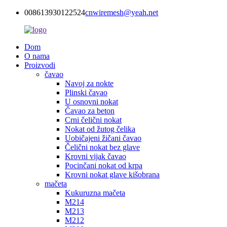
008613930122524
cnwiremesh@yeah.net
Dom
O nama
Proizvodi
čavao
Navoj za nokte
Plinski čavao
U osnovni nokat
Čavao za beton
Crni čelični nokat
Nokat od žutog čelika
Uobičajeni žičani čavao
Čelični nokat bez glave
Krovni vijak čavao
Pocinčani nokat od krpa
Krovni nokat glave kišobrana
mačeta
Kukuruzna mačeta
M214
M213
M212