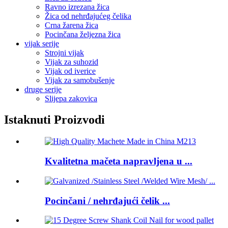
Ravno izrezana žica
Žica od nehrđajućeg čelika
Crna žarena žica
Pocinčana željezna žica
vijak serije
Strojni vijak
Vijak za suhozid
Vijak od iverice
Vijak za samobušenje
druge serije
Slijepa zakovica
Istaknuti Proizvodi
Kvalitetna mačeta napravljena u ...
Pocinčani / nehrđajući čelik ...