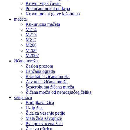
Krovni vijak čavao
Pocinčani nokat od krpa
Krovni nokat glave kišobrana
mačeta
Kukuruzna mačeta
M214
M213
M212
M208
M206
M2002
žičana mreža
Zaslon prozora
Lančana ograda
Kvadratna žičana mreža
Zavarena žičana mreža
Šesterokutna žičana mreža
Žičana mreža od nehrđajućeg čelika
serija žica
Bodljikava žica
U-tip žica
Žica za vezanje petlje
Mala žica zavojnice
Pvc presvučena žica
Žica za oštricu