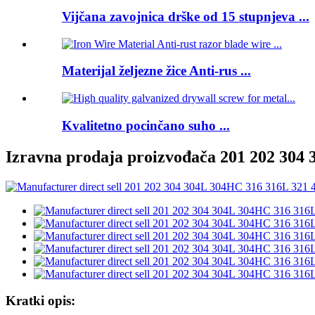
Vijčana zavojnica drške od 15 stupnjeva ...
Materijal željezne žice Anti-rus ...
Kvalitetno pocinčano suho ...
Izravna prodaja proizvođača 201 202 304 
Kratki opis: