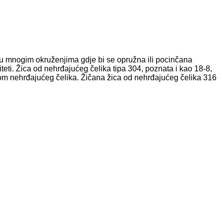
e, u mnogim okruženjima gdje bi se opružna ili pocinčana
iteti. Žica od nehrđajućeg čelika tipa 304, poznata i kao 18-8,
rstom nehrđajućeg čelika. Žičana žica od nehrđajućeg čelika 316