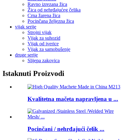
Ravno izrezana žica
Žica od nehrđajućeg čelika
Crna žarena žica
Pocinčana željezna žica
vijak serije
Strojni vijak
Vijak za suhozid
Vijak od iverice
Vijak za samobušenje
druge serije
Slijepa zakovica
Istaknuti Proizvodi
Kvalitetna mačeta napravljena u ...
Pocinčani / nehrđajući čelik ...