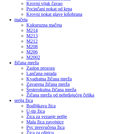
Krovni vijak čavao
Pocinčani nokat od krpa
Krovni nokat glave kišobrana
mačeta
Kukuruzna mačeta
M214
M213
M212
M208
M206
M2002
žičana mreža
Zaslon prozora
Lančana ograda
Kvadratna žičana mreža
Zavarena žičana mreža
Šesterokutna žičana mreža
Žičana mreža od nehrđajućeg čelika
serija žica
Bodljikava žica
U-tip žica
Žica za vezanje petlje
Mala žica zavojnice
Pvc presvučena žica
Žica za oštricu