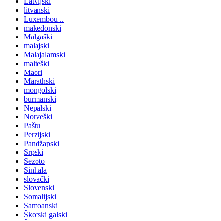
Latvijski
litvanski
Luxembou ..
makedonski
Malgaški
malajski
Malajalamski
malteški
Maori
Marathski
mongolski
burmanski
Nepalski
Norveški
Paštu
Perzijski
Pandžapski
Srpski
Sezoto
Sinhala
slovački
Slovenski
Somalijski
Samoanski
Škotski galski