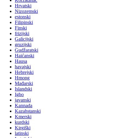
Korzikanac
Hrvatski
Nizozemski
estonski
Filipinski
Finski
frizijski
Galicijski
gruzijski
Gudžaratski
Haićanski
Hausa
havajski
Hebrejski
Hmong
Mađarski
Islandski
Igbo
javanski
Kannada
Kazahstanski
Kmerski
kurdski
Kirgiški
latinski