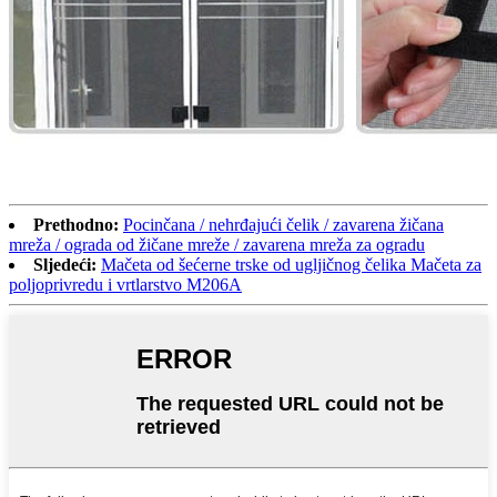
Prethodno:
Pocinčana / nehrđajući čelik / zavarena žičana
mreža / ograda od žičane mreže / zavarena mreža za ogradu
Sljedeći:
Mačeta od šećerne trske od ugljičnog čelika Mačeta za
poljoprivredu i vrtlarstvo M206A