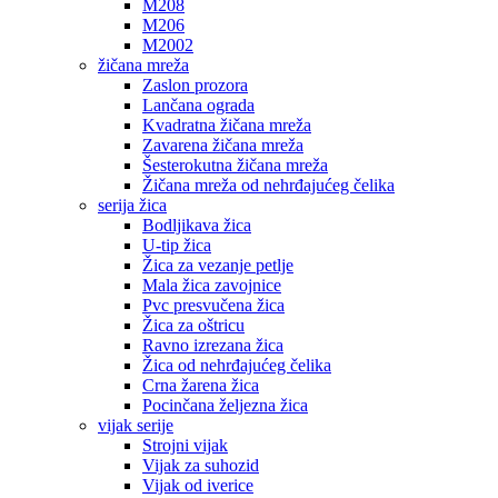
M208
M206
M2002
žičana mreža
Zaslon prozora
Lančana ograda
Kvadratna žičana mreža
Zavarena žičana mreža
Šesterokutna žičana mreža
Žičana mreža od nehrđajućeg čelika
serija žica
Bodljikava žica
U-tip žica
Žica za vezanje petlje
Mala žica zavojnice
Pvc presvučena žica
Žica za oštricu
Ravno izrezana žica
Žica od nehrđajućeg čelika
Crna žarena žica
Pocinčana željezna žica
vijak serije
Strojni vijak
Vijak za suhozid
Vijak od iverice