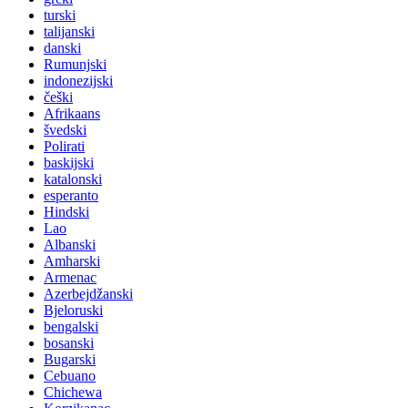
turski
talijanski
danski
Rumunjski
indonezijski
češki
Afrikaans
švedski
Polirati
baskijski
katalonski
esperanto
Hindski
Lao
Albanski
Amharski
Armenac
Azerbejdžanski
Bjeloruski
bengalski
bosanski
Bugarski
Cebuano
Chichewa