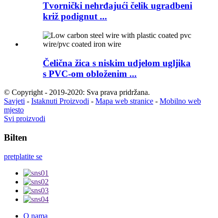
Tvornički nehrđajući čelik ugradbeni
križ podignut ...
Čelična žica s niskim udjelom ugljika
s PVC-om obloženim ...
© Copyright - 2019-2020: Sva prava pridržana.
Savjeti
-
Istaknuti Proizvodi
-
Mapa web stranice
-
Mobilno web
mjesto
Svi proizvodi
Bilten
pretplatite se
O nama