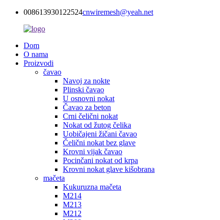
008613930122524
cnwiremesh@yeah.net
Dom
O nama
Proizvodi
čavao
Navoj za nokte
Plinski čavao
U osnovni nokat
Čavao za beton
Crni čelični nokat
Nokat od žutog čelika
Uobičajeni žičani čavao
Čelični nokat bez glave
Krovni vijak čavao
Pocinčani nokat od krpa
Krovni nokat glave kišobrana
mačeta
Kukuruzna mačeta
M214
M213
M212