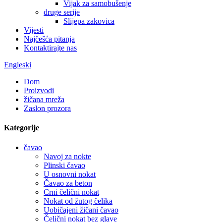
Vijak za samobušenje
druge serije
Slijepa zakovica
Vijesti
Najčešća pitanja
Kontaktirajte nas
Engleski
Dom
Proizvodi
žičana mreža
Zaslon prozora
Kategorije
čavao
Navoj za nokte
Plinski čavao
U osnovni nokat
Čavao za beton
Crni čelični nokat
Nokat od žutog čelika
Uobičajeni žičani čavao
Čelični nokat bez glave