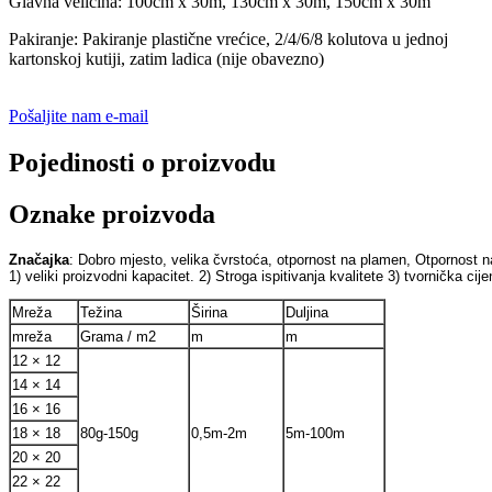
Glavna veličina: 100cm x 30m, 130cm x 30m, 150cm x 30m
Pakiranje: Pakiranje plastične vrećice, 2/4/6/8 kolutova u jednoj
kartonskoj kutiji, zatim ladica (nije obavezno)
Pošaljite nam e-mail
Pojedinosti o proizvodu
Oznake proizvoda
Značajka
: Dobro mjesto, velika čvrstoća, otpornost na plamen, 
Otpornost na
1) veliki proizvodni kapacitet. 
2) Stroga ispitivanja kvalitete 
3) tvornička cije
Mreža
Težina
Širina
Duljina
mreža
Grama / m2
m
m
12 × 12
14 × 14
16 × 16
18 × 18
80g-150g
0,5m-2m
5m-100m
20 × 20
22 × 22