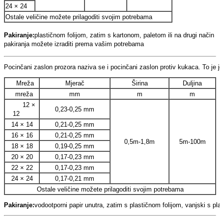
24 × 24
Ostale veličine možete prilagoditi svojim potrebama
Pakiranje:
plastičnom folijom, zatim s kartonom, paletom ili na drugi način
pakiranja možete izraditi prema vašim potrebama
Pocinčani zaslon prozora naziva se i pocinčani zaslon protiv kukaca. To je je
Mreža
Mjerač
Širina
Duljina
mreža
mm
m
m
12 ×
0,23-0,25 mm
12
14 × 14
0,21-0,25 mm
16 × 16
0,21-0,25 mm
0,5m-1,8m
5m-100m
18 × 18
0,19-0,25 mm
20 × 20
0,17-0,23 mm
22 × 22
0,17-0,23 mm
24 × 24
0,17-0,21 mm
Ostale veličine možete prilagoditi svojim potrebama
Pakiranje:
vodootporni papir unutra, zatim s plastičnom folijom, vanjski s 