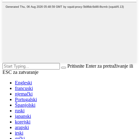
Pritisnite Enter za pretraživanje ili
ESC za zatvaranje
Engleski
francuski
njemački
Portugalski
Španjolski
ruski
japanski
korejski
arapski
irski
grčki