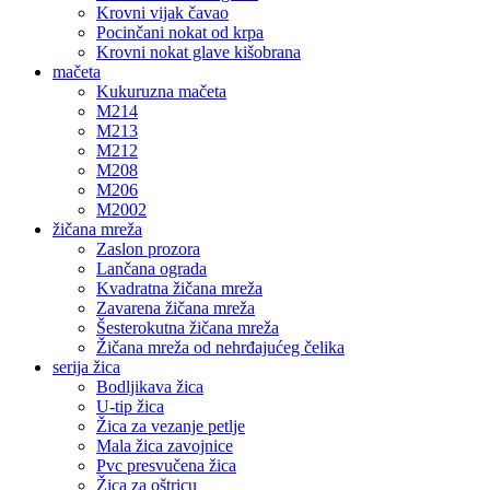
Krovni vijak čavao
Pocinčani nokat od krpa
Krovni nokat glave kišobrana
mačeta
Kukuruzna mačeta
M214
M213
M212
M208
M206
M2002
žičana mreža
Zaslon prozora
Lančana ograda
Kvadratna žičana mreža
Zavarena žičana mreža
Šesterokutna žičana mreža
Žičana mreža od nehrđajućeg čelika
serija žica
Bodljikava žica
U-tip žica
Žica za vezanje petlje
Mala žica zavojnice
Pvc presvučena žica
Žica za oštricu