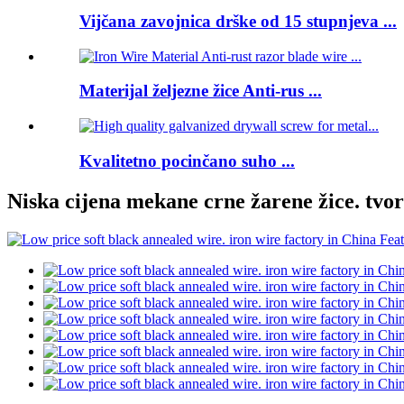
Vijčana zavojnica drške od 15 stupnjeva ...
Materijal željezne žice Anti-rus ...
Kvalitetno pocinčano suho ...
Niska cijena mekane crne žarene žice. tvor