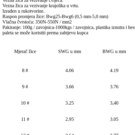
Vezna žica za vezivanje cvijeća.
Vezna žica za vezivanje krajolika u vrtu.
Izrađen u rukotvorine.
Raspon promjera žice: Bwg25-Bwg6 (0,5 mm-5,0 mm)
Vlačna čvrstoća: 350N-550N / mm2
Pakiranje: 100g / zavojnica-1000kgs / zavojnica, plastika iznutra i hess
paleta se može koristiti prema zahtjevu kupca
Mjerač žice
SWG u mm
BWG u mm
8 #
4.06
4.19
9 #
3.66
3.76
10 #
3.25
3,40
11 #
2.95
3.05