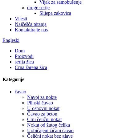
Vijak za samobušenje
druge serije
Slijepa zakovica
Vijesti
Najčešća pitanja
Kontaktirajte nas
Engleski
Dom
Proizvodi
serija žica
Crna žarena žica
Kategorije
čavao
Navoj za nokte
Plinski čavao
U osnovni nokat
Čavao za beton
Crni čelični nokat
Nokat od žutog čelika
Uobičajeni žičani čavao
Čelični nokat bez glave