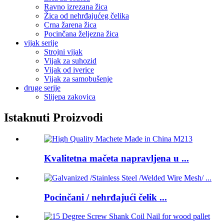
Ravno izrezana žica
Žica od nehrđajućeg čelika
Crna žarena žica
Pocinčana željezna žica
vijak serije
Strojni vijak
Vijak za suhozid
Vijak od iverice
Vijak za samobušenje
druge serije
Slijepa zakovica
Istaknuti Proizvodi
Kvalitetna mačeta napravljena u ...
Pocinčani / nehrđajući čelik ...