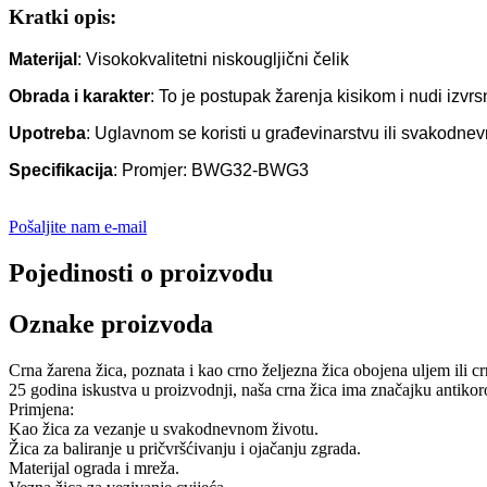
Kratki opis:
Materijal
: Visokokvalitetni niskougljični čelik
Obrada i karakter
: To je postupak žarenja kisikom i nudi izvrs
Upotreba
: Uglavnom se koristi u građevinarstvu ili svakodnevn
Specifikacija
: Promjer: BWG32-BWG3
Pošaljite nam e-mail
Pojedinosti o proizvodu
Oznake proizvoda
Crna žarena žica, poznata i kao crno željezna žica obojena uljem ili c
25 godina iskustva u proizvodnji, naša crna žica ima značajku antikoroz
Primjena:
Kao žica za vezanje u svakodnevnom životu.
Žica za baliranje u pričvršćivanju i ojačanju zgrada.
Materijal ograda i mreža.