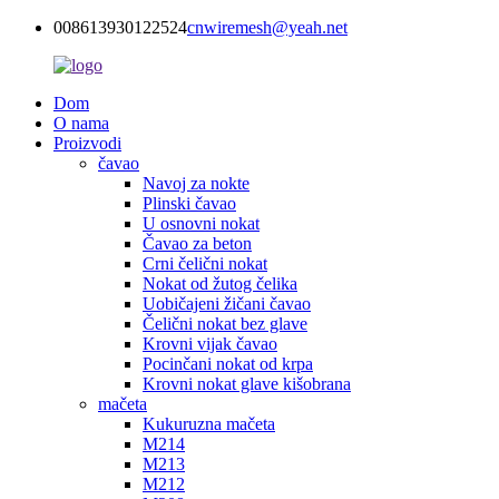
008613930122524
cnwiremesh@yeah.net
Dom
O nama
Proizvodi
čavao
Navoj za nokte
Plinski čavao
U osnovni nokat
Čavao za beton
Crni čelični nokat
Nokat od žutog čelika
Uobičajeni žičani čavao
Čelični nokat bez glave
Krovni vijak čavao
Pocinčani nokat od krpa
Krovni nokat glave kišobrana
mačeta
Kukuruzna mačeta
M214
M213
M212