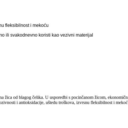
nu fleksibilnost i mekoću
o ili svakodnevno koristi kao vezivni materijal
rna žica od blagog čelika. U usporedbi s pocinčanom žicom, ekonomičnije 
ivnosti i antioksidacije, uštedu troškova, izvrsnu fleksibilnost i mekoću,