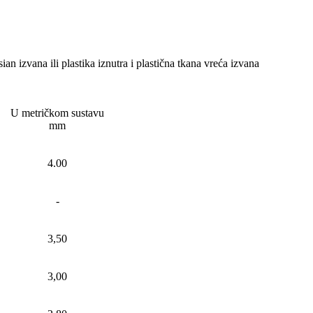
ian izvana ili plastika iznutra i plastična tkana vreća izvana
U metričkom sustavu
mm
4.00
-
3,50
3,00