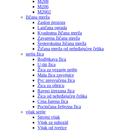
M208
M206
M2002
žičana mreža
Zaslon prozora
Lančana ograda
Kvadratna žičana mreža
Zavarena žičana mreža
Šesterokutna žičana mreža
Žičana mreža od nehrđajućeg čelika
serija žica
Bodljikava žica
U-tip žica
Žica za vezanje petlje
Mala žica zavojnice
Pvc presvučena žica
Žica za oštricu
Ravno izrezana žica
Žica od nehrđajućeg čelika
Crna žarena žica
Pocinčana željezna žica
vijak serije
Strojni vijak
Vijak za suhozid
Vijak od iverice