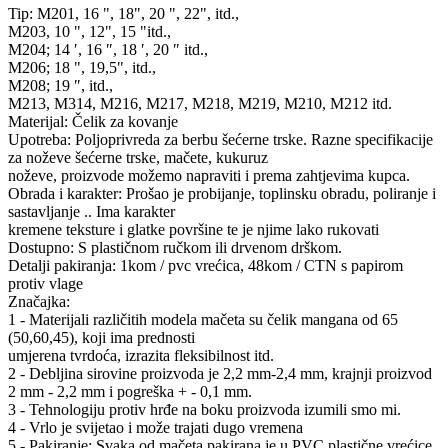
Tip: M201, 16 ", 18", 20 ", 22", itd.,
M203, 10 ", 12", 15 "itd.,
M204; 14 ′, 16 ″, 18 ′, 20 ″ itd.,
M206; 18 ", 19,5", itd.,
M208; 19 ″, itd.,
M213, M314, M216, M217, M218, M219, M210, M212 itd.
Materijal: Čelik za kovanje
Upotreba: Poljoprivreda za berbu šećerne trske. Razne specifikacije
za noževe šećerne trske, mačete, kukuruz
noževe, proizvode možemo napraviti i prema zahtjevima kupca.
Obrada i karakter: Prošao je probijanje, toplinsku obradu, poliranje i
sastavljanje .. Ima karakter
kremene teksture i glatke površine te je njime lako rukovati
Dostupno: S plastičnom ručkom ili drvenom drškom.
Detalji pakiranja: 1kom / pvc vrećica, 48kom / CTN s papirom
protiv vlage
Značajka:
1 - Materijali različitih modela mačeta su čelik mangana od 65
(50,60,45), koji ima prednosti
umjerena tvrdoća, izrazita fleksibilnost itd.
2 - Debljina sirovine proizvoda je 2,2 mm-2,4 mm, krajnji proizvod
2 mm - 2,2 mm i pogreška + - 0,1 mm.
3 - Tehnologiju protiv hrđe na boku proizvoda izumili smo mi.
4 - Vrlo je svijetao i može trajati dugo vremena
5 - Pakiranje: Svaka od mačeta pakirana je u PVC plastične vrećice.