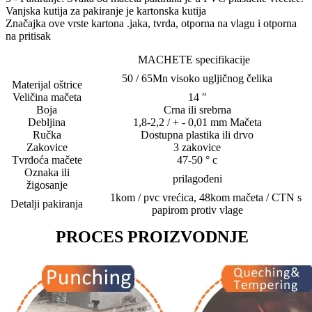
Vanjska kutija za pakiranje je kartonska kutija
Značajka ove vrste kartona .jaka, tvrda, otporna na vlagu i otporna
na pritisak
MACHETE specifikacije
50 / 65Mn visoko ugljičnog čelika
Materijal oštrice
Veličina mačeta
14 ″
Boja
Crna ili srebrna
Debljina
1,8-2,2 / + - 0,01 mm Mačeta
Ručka
Dostupna plastika ili drvo
Zakovice
3 zakovice
Tvrdoća mačete
47-50 ° c
Oznaka ili
prilagođeni
žigosanje
1kom / pvc vrećica, 48kom mačeta / CTN s
Detalji pakiranja
papirom protiv vlage
PROCES PROIZVODNJE