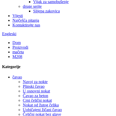
Vijak za samobušenje
druge serije
Slijepa zakovica
Vijesti
Najčešća pitanja
Kontaktirajte nas
Engleski
Dom
Proizvodi
mačeta
M208
Kategorije
čavao
Navoj za nokte
Plinski čavao
U osnovni nokat
Čavao za beton
Crni čelični nokat
Nokat od žutog čelika
Uobičajeni žičani čavao
Čelični nokat bez glave