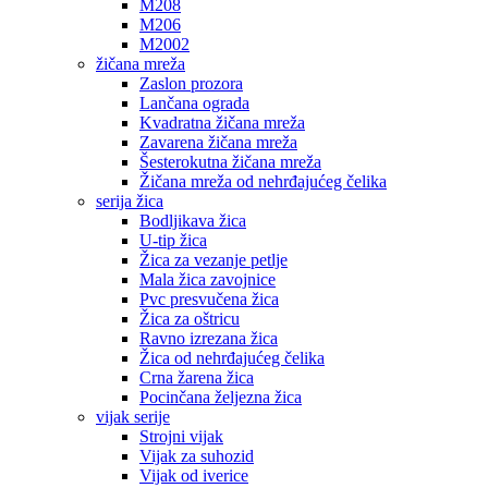
M208
M206
M2002
žičana mreža
Zaslon prozora
Lančana ograda
Kvadratna žičana mreža
Zavarena žičana mreža
Šesterokutna žičana mreža
Žičana mreža od nehrđajućeg čelika
serija žica
Bodljikava žica
U-tip žica
Žica za vezanje petlje
Mala žica zavojnice
Pvc presvučena žica
Žica za oštricu
Ravno izrezana žica
Žica od nehrđajućeg čelika
Crna žarena žica
Pocinčana željezna žica
vijak serije
Strojni vijak
Vijak za suhozid
Vijak od iverice