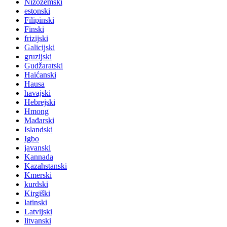
Nizozemski
estonski
Filipinski
Finski
frizijski
Galicijski
gruzijski
Gudžaratski
Haićanski
Hausa
havajski
Hebrejski
Hmong
Mađarski
Islandski
Igbo
javanski
Kannada
Kazahstanski
Kmerski
kurdski
Kirgiški
latinski
Latvijski
litvanski