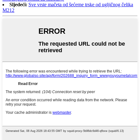
Sljedeći:
Sve vrste mačeta od šećerne trske od ugljičnog čelika
M212