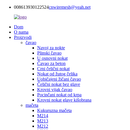
008613930122524
cnwiremesh@yeah.net
Dom
O nama
Proizvodi
čavao
Navoj za nokte
Plinski čavao
U osnovni nokat
Čavao za beton
Crni čelični nokat
Nokat od žutog čelika
Uobičajeni žičani čavao
Čelični nokat bez glave
Krovni vijak čavao
Pocinčani nokat od krpa
Krovni nokat glave kišobrana
mačeta
Kukuruzna mačeta
M214
M213
M212