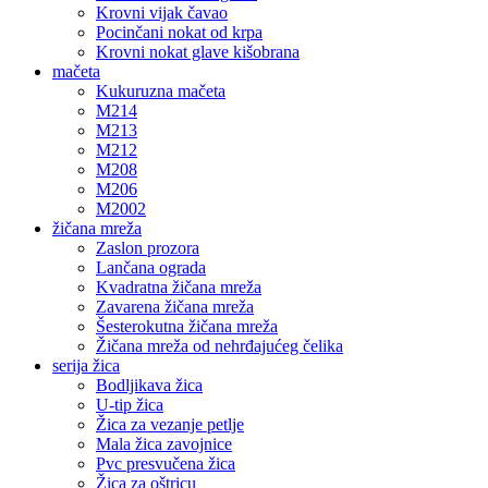
Krovni vijak čavao
Pocinčani nokat od krpa
Krovni nokat glave kišobrana
mačeta
Kukuruzna mačeta
M214
M213
M212
M208
M206
M2002
žičana mreža
Zaslon prozora
Lančana ograda
Kvadratna žičana mreža
Zavarena žičana mreža
Šesterokutna žičana mreža
Žičana mreža od nehrđajućeg čelika
serija žica
Bodljikava žica
U-tip žica
Žica za vezanje petlje
Mala žica zavojnice
Pvc presvučena žica
Žica za oštricu