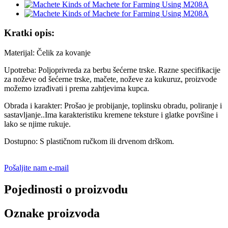
Kratki opis:
Materijal: Čelik za kovanje
Upotreba: Poljoprivreda za berbu šećerne trske. Razne specifikacije
za noževe od šećerne trske, mačete, noževe za kukuruz, proizvode
možemo izrađivati ​​i prema zahtjevima kupca.
Obrada i karakter: Prošao je probijanje, toplinsku obradu, poliranje i
sastavljanje..Ima karakteristiku kremene teksture i glatke površine i
lako se njime rukuje.
Dostupno: S plastičnom ručkom ili drvenom drškom.
Pošaljite nam e-mail
Pojedinosti o proizvodu
Oznake proizvoda