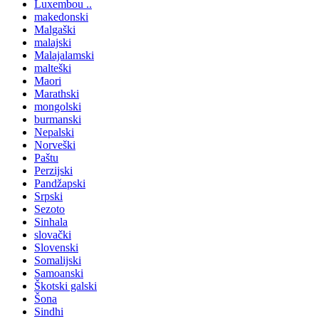
Luxembou ..
makedonski
Malgaški
malajski
Malajalamski
malteški
Maori
Marathski
mongolski
burmanski
Nepalski
Norveški
Paštu
Perzijski
Pandžapski
Srpski
Sezoto
Sinhala
slovački
Slovenski
Somalijski
Samoanski
Škotski galski
Šona
Sindhi