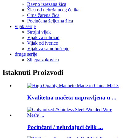
Ravno izrezana žica
Žica od nehrđajućeg čelika
Crna žarena žica
Pocinčana željezna žica
vijak serije
Strojni vijak
Vijak za suhozid
Vijak od iverice
Vijak za samobušenje
druge serije
Slijepa zakovica
Istaknuti Proizvodi
Kvalitetna mačeta napravljena u ...
Pocinčani / nehrđajući čelik ...