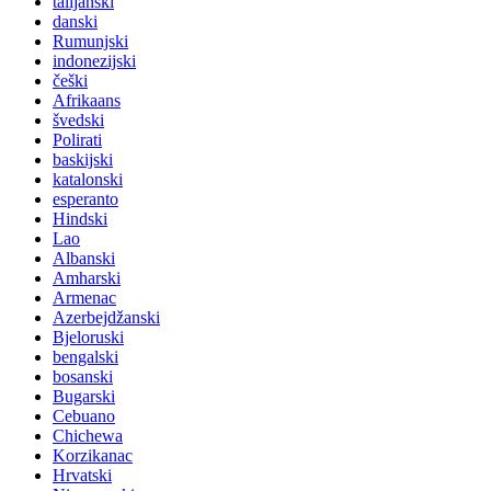
talijanski
danski
Rumunjski
indonezijski
češki
Afrikaans
švedski
Polirati
baskijski
katalonski
esperanto
Hindski
Lao
Albanski
Amharski
Armenac
Azerbejdžanski
Bjeloruski
bengalski
bosanski
Bugarski
Cebuano
Chichewa
Korzikanac
Hrvatski