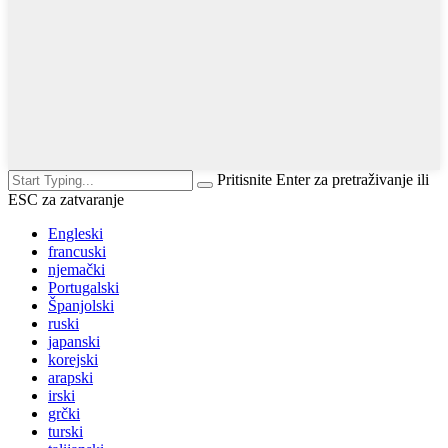
Pritisnite Enter za pretraživanje ili
ESC za zatvaranje
Engleski
francuski
njemački
Portugalski
Španjolski
ruski
japanski
korejski
arapski
irski
grčki
turski