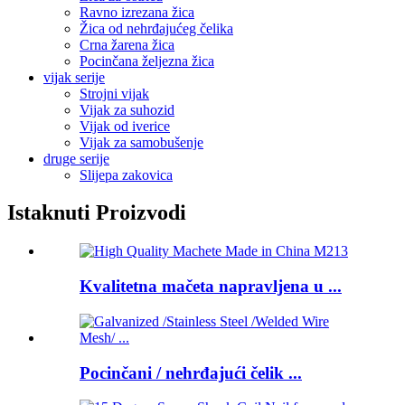
Ravno izrezana žica
Žica od nehrđajućeg čelika
Crna žarena žica
Pocinčana željezna žica
vijak serije
Strojni vijak
Vijak za suhozid
Vijak od iverice
Vijak za samobušenje
druge serije
Slijepa zakovica
Istaknuti Proizvodi
Kvalitetna mačeta napravljena u ...
Pocinčani / nehrđajući čelik ...