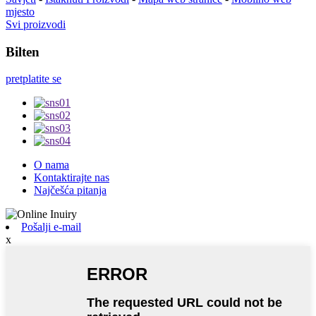
mjesto
Svi proizvodi
Bilten
pretplatite se
O nama
Kontaktirajte nas
Najčešća pitanja
Pošalji e-mail
x