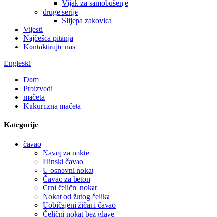
Vijak za samobušenje
druge serije
Slijepa zakovica
Vijesti
Najčešća pitanja
Kontaktirajte nas
Engleski
Dom
Proizvodi
mačeta
Kukuruzna mačeta
Kategorije
čavao
Navoj za nokte
Plinski čavao
U osnovni nokat
Čavao za beton
Crni čelični nokat
Nokat od žutog čelika
Uobičajeni žičani čavao
Čelični nokat bez glave