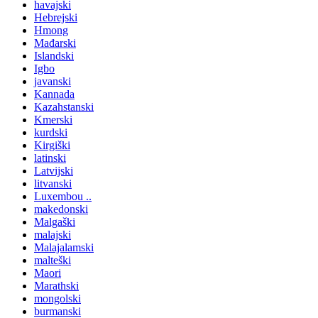
havajski
Hebrejski
Hmong
Mađarski
Islandski
Igbo
javanski
Kannada
Kazahstanski
Kmerski
kurdski
Kirgiški
latinski
Latvijski
litvanski
Luxembou ..
makedonski
Malgaški
malajski
Malajalamski
malteški
Maori
Marathski
mongolski
burmanski