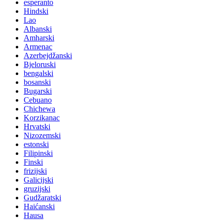
esperanto
Hindski
Lao
Albanski
Amharski
Armenac
Azerbejdžanski
Bjeloruski
bengalski
bosanski
Bugarski
Cebuano
Chichewa
Korzikanac
Hrvatski
Nizozemski
estonski
Filipinski
Finski
frizijski
Galicijski
gruzijski
Gudžaratski
Haićanski
Hausa