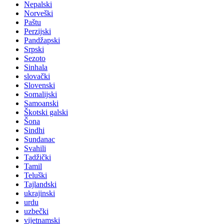
Nepalski
Norveški
Paštu
Perzijski
Pandžapski
Srpski
Sezoto
Sinhala
slovački
Slovenski
Somalijski
Samoanski
Škotski galski
Šona
Sindhi
Sundanac
Svahili
Tadžički
Tamil
Teluški
Tajlandski
ukrajinski
urdu
uzbečki
vijetnamski