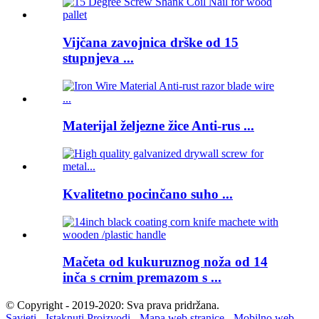
Vijčana zavojnica drške od 15
stupnjeva ...
Materijal željezne žice Anti-rus ...
Kvalitetno pocinčano suho ...
Mačeta od kukuruznog noža od 14
inča s crnim premazom s ...
© Copyright - 2019-2020: Sva prava pridržana.
Savjeti
-
Istaknuti Proizvodi
-
Mapa web stranice
-
Mobilno web