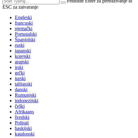
Pritisnite Enter za pretraživanje ili
ESC za zatvaranje
Engleski
francuski
njemački
Portugalski
Španjolski
ruski
japanski
korejski
arapski
irski
grčki
turski
talijanski
danski
Rumunjski
indonezijski
češki
Afrikaans
švedski
Polirati
baskijski
katalonski