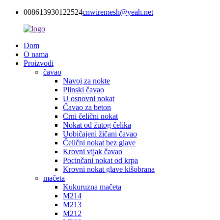
008613930122524
cnwiremesh@yeah.net
Dom
O nama
Proizvodi
čavao
Navoj za nokte
Plinski čavao
U osnovni nokat
Čavao za beton
Crni čelični nokat
Nokat od žutog čelika
Uobičajeni žičani čavao
Čelični nokat bez glave
Krovni vijak čavao
Pocinčani nokat od krpa
Krovni nokat glave kišobrana
mačeta
Kukuruzna mačeta
M214
M213
M212