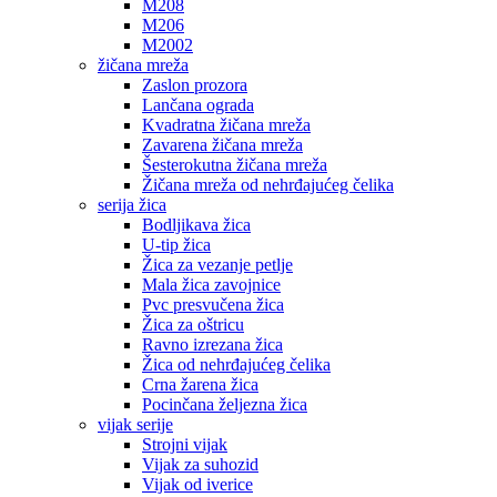
M208
M206
M2002
žičana mreža
Zaslon prozora
Lančana ograda
Kvadratna žičana mreža
Zavarena žičana mreža
Šesterokutna žičana mreža
Žičana mreža od nehrđajućeg čelika
serija žica
Bodljikava žica
U-tip žica
Žica za vezanje petlje
Mala žica zavojnice
Pvc presvučena žica
Žica za oštricu
Ravno izrezana žica
Žica od nehrđajućeg čelika
Crna žarena žica
Pocinčana željezna žica
vijak serije
Strojni vijak
Vijak za suhozid
Vijak od iverice