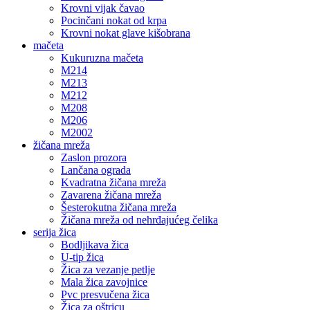
Krovni vijak čavao
Pocinčani nokat od krpa
Krovni nokat glave kišobrana
mačeta
Kukuruzna mačeta
M214
M213
M212
M208
M206
M2002
žičana mreža
Zaslon prozora
Lančana ograda
Kvadratna žičana mreža
Zavarena žičana mreža
Šesterokutna žičana mreža
Žičana mreža od nehrđajućeg čelika
serija žica
Bodljikava žica
U-tip žica
Žica za vezanje petlje
Mala žica zavojnice
Pvc presvučena žica
Žica za oštricu