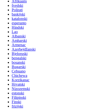
Afrikaans
švedski
Polirati
baskijski
katalonski
esperanto
Hindski
Lao
Albanski
Amharski
Armenac
Azerbejdžanski
Bjeloruski
bengalski
bosanski
Bugarski
Cebuano
Chichewa
Korzikanac
Hrvatski
Nizozemski
estonski
Filipinski
Finski
frizijski