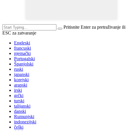
Pritisnite Enter za pretraživanje ili
ESC za zatvaranje
Engleski
francuski
njemački
Portugalski
Španjolski
ruski
japanski
korejski
arapski
irski
grčki
turski
talijanski
danski
Rumunjski
indonezijski
češki