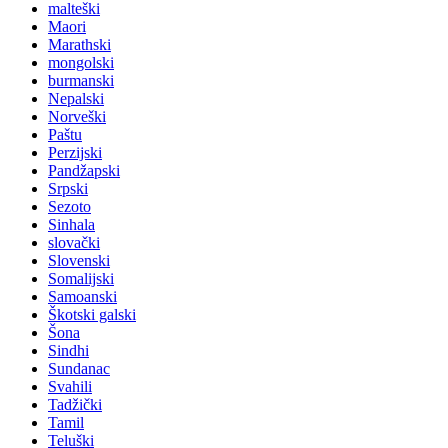
malteški
Maori
Marathski
mongolski
burmanski
Nepalski
Norveški
Paštu
Perzijski
Pandžapski
Srpski
Sezoto
Sinhala
slovački
Slovenski
Somalijski
Samoanski
Škotski galski
Šona
Sindhi
Sundanac
Svahili
Tadžički
Tamil
Teluški