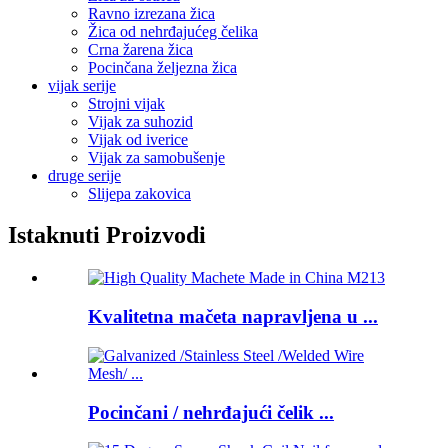
Ravno izrezana žica
Žica od nehrđajućeg čelika
Crna žarena žica
Pocinčana željezna žica
vijak serije
Strojni vijak
Vijak za suhozid
Vijak od iverice
Vijak za samobušenje
druge serije
Slijepa zakovica
Istaknuti Proizvodi
Kvalitetna mačeta napravljena u ...
Pocinčani / nehrđajući čelik ...