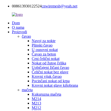
008613930122524
cnwiremesh@yeah.net
Dom
O nama
Proizvodi
čavao
Navoj za nokte
Plinski čavao
U osnovni nokat
Čavao za beton
Crni čelični nokat
Nokat od žutog čelika
Uobičajeni žičani čavao
Čelični nokat bez glave
Krovni vijak čavao
Pocinčani nokat od krpa
Krovni nokat glave kišobrana
mačeta
Kukuruzna mačeta
M214
M213
M212