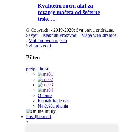
Kvalitetni ručni alat za
rezanje mačeta od šećerne
trske ...
© Copyright - 2019-2020: Sva prava pridržana.
Savjeti
-
Istaknuti Proizvodi
-
Mapa web stranice
-
Mobilno web mjesto
Svi proizvodi
Bilten
pretplatite se
O nama
Kontaktirajte nas
Najčešća pitanja
Pošalji e-mail
x