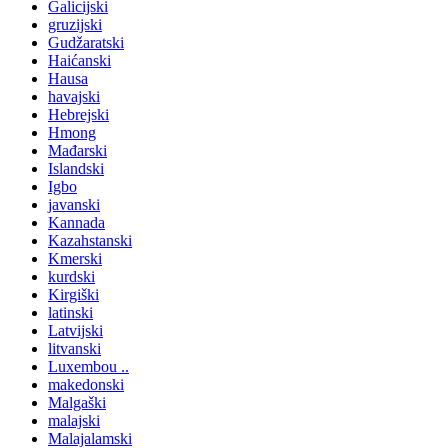
Galicijski
gruzijski
Gudžaratski
Haićanski
Hausa
havajski
Hebrejski
Hmong
Mađarski
Islandski
Igbo
javanski
Kannada
Kazahstanski
Kmerski
kurdski
Kirgiški
latinski
Latvijski
litvanski
Luxembou ..
makedonski
Malgaški
malajski
Malajalamski