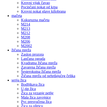
Krovni vijak čavao
Pocinčani nokat od krpa
Krovni nokat glave kišobrana
mačeta
Kukuruzna mačeta
M214
M213
M212
M208
M206
M2002
žičana mreža
Zaslon prozora
Lančana ograda
Kvadratna žičana mreža
Zavarena žičana mreža
Šesterokutna žičana mreža
Žičana mreža od nehrđajućeg čelika
serija žica
Bodljikava žica
U-tip žica
Žica za vezanje petlje
Mala žica zavojnice
Pvc presvučena žica
Žica za oštricu