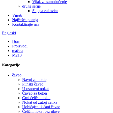
Vijak za samobušenje
druge serije
Slijepa zakovica
Vijesti
Najčešća pitanja
Kontaktirajte nas
Engleski
Dom
Proizvodi
mačeta
M213
Kategorije
čavao
Navoj za nokte
Plinski čavao
U osnovni nokat
Čavao za beton
Crni čelični nokat
Nokat od žutog čelika
Uobičajeni žičani čavao
Čelični nokat bez glave