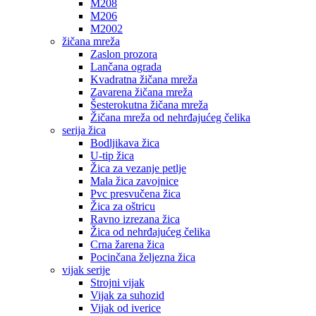
M208
M206
M2002
žičana mreža
Zaslon prozora
Lančana ograda
Kvadratna žičana mreža
Zavarena žičana mreža
Šesterokutna žičana mreža
Žičana mreža od nehrđajućeg čelika
serija žica
Bodljikava žica
U-tip žica
Žica za vezanje petlje
Mala žica zavojnice
Pvc presvučena žica
Žica za oštricu
Ravno izrezana žica
Žica od nehrđajućeg čelika
Crna žarena žica
Pocinčana željezna žica
vijak serije
Strojni vijak
Vijak za suhozid
Vijak od iverice