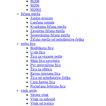
M208
M206
M2002
žičana mreža
Zaslon prozora
Lančana ograda
Kvadratna žičana mreža
Zavarena žičana mreža
Šesterokutna žičana mreža
Žičana mreža od nehrđajućeg čelika
serija žica
Bodljikava žica
U-tip žica
Žica za vezanje petlje
Mala žica zavojnice
Pvc presvučena žica
Žica za oštricu
Ravno izrezana žica
Žica od nehrđajućeg čelika
Crna žarena žica
Pocinčana željezna žica
vijak serije
Strojni vijak
Vijak za suhozid
Vijak od iverice