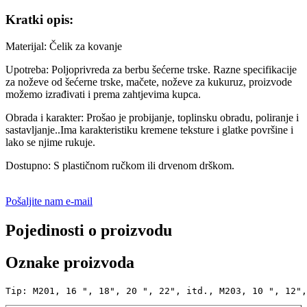
Kratki opis:
Materijal: Čelik za kovanje
Upotreba: Poljoprivreda za berbu šećerne trske. Razne specifikacije
za noževe od šećerne trske, mačete, noževe za kukuruz, proizvode
možemo izrađivati ​​i prema zahtjevima kupca.
Obrada i karakter: Prošao je probijanje, toplinsku obradu, poliranje i
sastavljanje..Ima karakteristiku kremene teksture i glatke površine i
lako se njime rukuje.
Dostupno: S plastičnom ručkom ili drvenom drškom.
Pošaljite nam e-mail
Pojedinosti o proizvodu
Oznake proizvoda
Tip: M201, 16 ", 18", 20 ", 22", itd., M203, 10 ", 12",