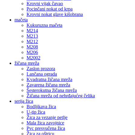
Krovni vijak čavao
Pocinčani nokat od krpa
Krovni nokat glave kišobrana
mačeta
Kukuruzna mačeta
M214
M213
M212
M208
M206
M2002
žičana mreža
Zaslon prozora
Lančana ograda
Kvadratna žičana mreža
Zavarena žičana mreža
Šesterokutna žičana mreža
Žičana mreža od nehrđajućeg čelika
serija žica
Bodljikava žica
U-tip žica
Žica za vezanje petlje
Mala žica zavojnice
Pvc presvučena žica
Žica za oštricu