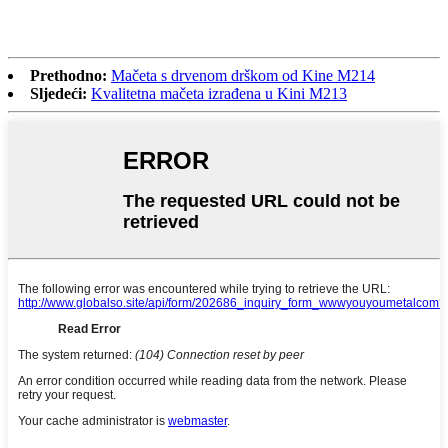
Prethodno:
Mačeta s drvenom drškom od Kine M214
Sljedeći:
Kvalitetna mačeta izrađena u Kini M213