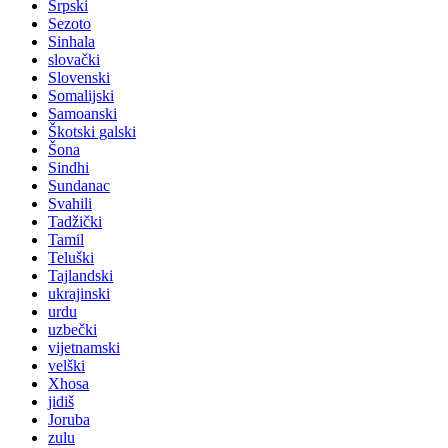
Srpski
Sezoto
Sinhala
slovački
Slovenski
Somalijski
Samoanski
Škotski galski
Šona
Sindhi
Sundanac
Svahili
Tadžički
Tamil
Teluški
Tajlandski
ukrajinski
urdu
uzbečki
vijetnamski
velški
Xhosa
jidiš
Joruba
zulu