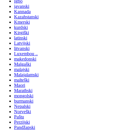
Igbo
javanski
Kannada
Kazahstanski
Kmerski
kurdski
Kirgiški
latinski
Latvijski
litvanski
Luxembou ..
makedonski
Malgaški
malajski
Malajalamski
malteški
Maori
Marathski
mongolski
burmanski
Nepalski
Norveški
Paštu
Perzijski
Pandžapski