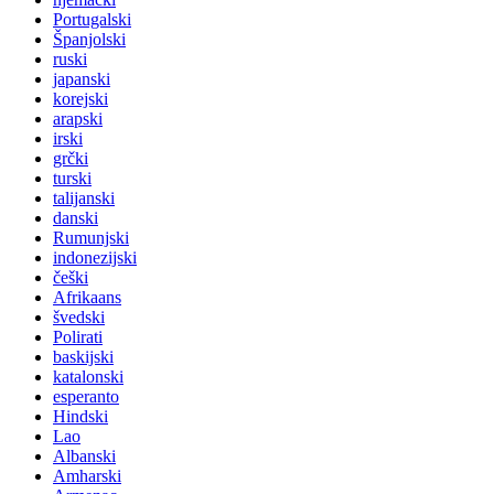
Portugalski
Španjolski
ruski
japanski
korejski
arapski
irski
grčki
turski
talijanski
danski
Rumunjski
indonezijski
češki
Afrikaans
švedski
Polirati
baskijski
katalonski
esperanto
Hindski
Lao
Albanski
Amharski