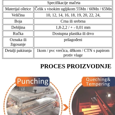
Specifikacije mačeta
Materijal oštrice
Čelik s visokim ugljikom 55Mn / 60Mn / 65Mn
Veličina
10, 12, 14, 16, 18, 19, 20, 22, 24,
Boja
Crna ili srebrna
Debljina
1,8-2,2 / + - 0,01 mm
Ručka
Dostupna plastika ili drvo
Oznaka ili
prilagođeni
žigosanje
Detalji pakiranja
1kom / pvc vrećica, 48kom / CTN s papirom
protiv vlage
PROCES PROIZVODNJE