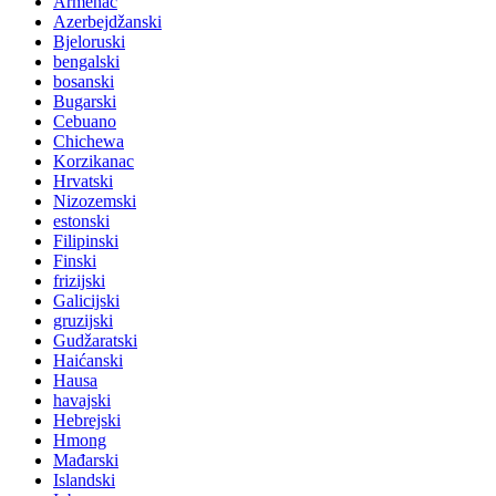
Armenac
Azerbejdžanski
Bjeloruski
bengalski
bosanski
Bugarski
Cebuano
Chichewa
Korzikanac
Hrvatski
Nizozemski
estonski
Filipinski
Finski
frizijski
Galicijski
gruzijski
Gudžaratski
Haićanski
Hausa
havajski
Hebrejski
Hmong
Mađarski
Islandski