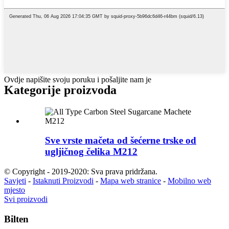
Ovdje napišite svoju poruku i pošaljite nam je
Kategorije proizvoda
Sve vrste mačeta od šećerne trske od
ugljičnog čelika M212
© Copyright - 2019-2020: Sva prava pridržana.
Savjeti
-
Istaknuti Proizvodi
-
Mapa web stranice
-
Mobilno web
mjesto
Svi proizvodi
Bilten