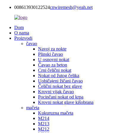
008613930122524
cnwiremesh@yeah.net
Dom
O nama
Proizvodi
čavao
Navoj za nokte
Plinski čavao
U osnovni nokat
Čavao za beton
Crni čelični nokat
Nokat od žutog čelika
Uobičajeni žičani čavao
Čelični nokat bez glave
Krovni vijak čavao
Pocinčani nokat od krpa
Krovni nokat glave kišobrana
mačeta
Kukuruzna mačeta
M214
M213
M212