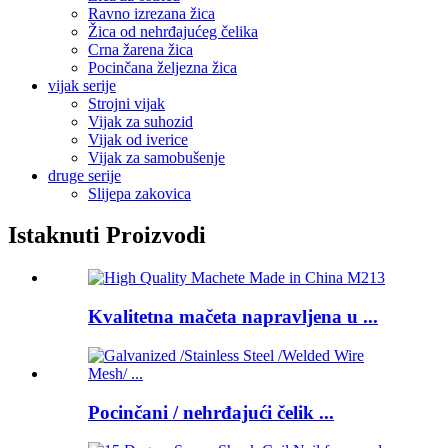
Ravno izrezana žica
Žica od nehrđajućeg čelika
Crna žarena žica
Pocinčana željezna žica
vijak serije
Strojni vijak
Vijak za suhozid
Vijak od iverice
Vijak za samobušenje
druge serije
Slijepa zakovica
Istaknuti Proizvodi
Kvalitetna mačeta napravljena u ...
Pocinčani / nehrđajući čelik ...