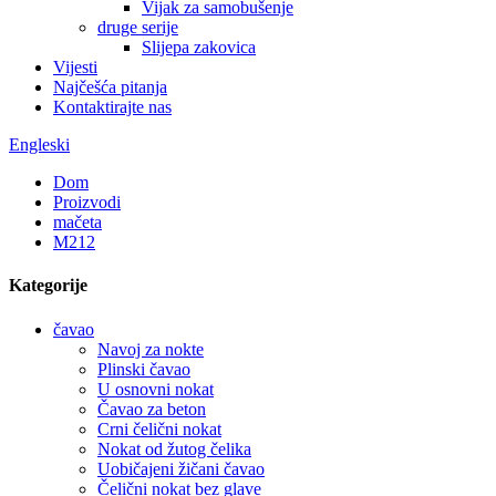
Vijak za samobušenje
druge serije
Slijepa zakovica
Vijesti
Najčešća pitanja
Kontaktirajte nas
Engleski
Dom
Proizvodi
mačeta
M212
Kategorije
čavao
Navoj za nokte
Plinski čavao
U osnovni nokat
Čavao za beton
Crni čelični nokat
Nokat od žutog čelika
Uobičajeni žičani čavao
Čelični nokat bez glave